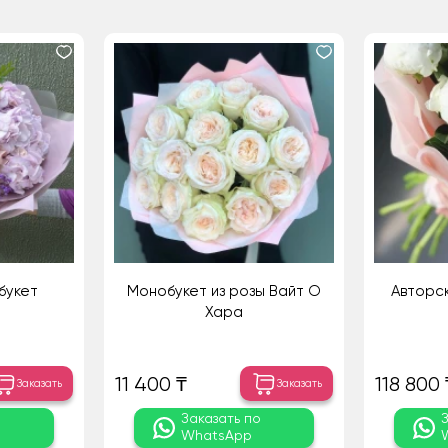
букет
Монобукет из розы Вайт О
Авторск
Хара
11 400 ₸
118 800 
Заказать
Заказать
о
Заказать по
WhatsApp