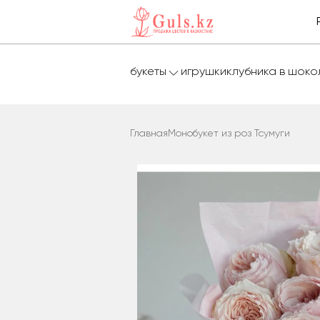
букеты
игрушки
клубника в шок
Главная
Монобукет из роз Тсумуги