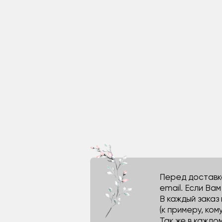
Перед доставко
email. Если Ва
В каждый заказ
(к примеру, кому
Так же в каждо