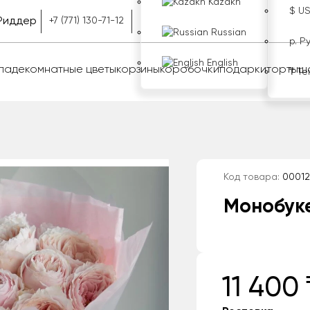
Kazakh
$ U
Риддер
+7 (771) 130-71-12
Russian
р. Р
English
оладе
комнатные цветы
корзины
коробочки
подарки
торты
ш
₸ Те
Код товара:
00012
Монобуке
11 400 