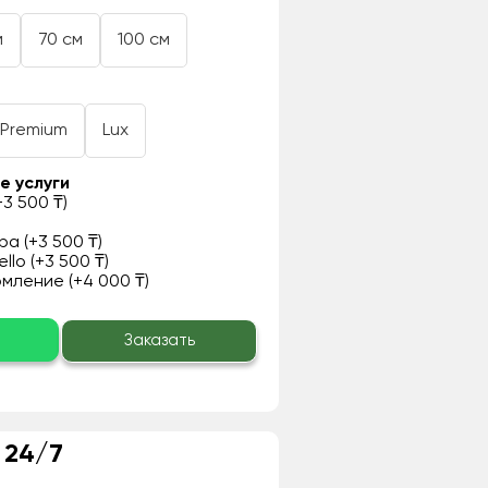
м
70 см
100 см
Premium
Lux
е услуги
3 500 ₸)
а (+3 500 ₸)
llo (+3 500 ₸)
ление (+4 000 ₸)
о
Заказать
 24/7