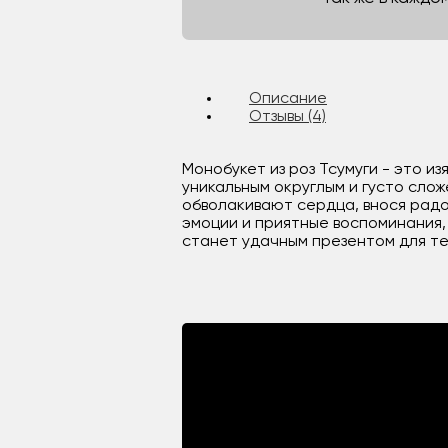
Описание
Отзывы (4)
Монобукет из роз Тсумуги - это 
уникальным округлым и густо сло
обволакивают сердца, внося радо
эмоции и приятные воспоминания,
станет удачным презентом для тех