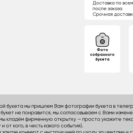
Доставка по всем
после заказа
Срочная доставк
Фото
собранного
букета
й букета мы пришлем Вам фотографии букета в телегра
м букет не понравится, мы согласовываем с Вами измене
 мы кладём фирменную открытку — просто укажите тек
 и от кого, в честь какого события).
м заказе конверт с инструкцией по уходу за цветами и