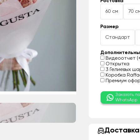
Ростовка
60 см
70 с
Размер
Стандарт
Дополнительны
Видеоотчет (+
Открытка
3 Гелиевых шар
Коробка Raffae
Премиум оформ
Заказать п
WhatsApp
Доставка