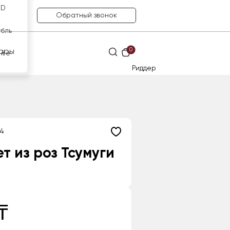
SD
Обратный звонок
убль
0
ары
нге
Риддер
4
т из роз Тсумуги
₸