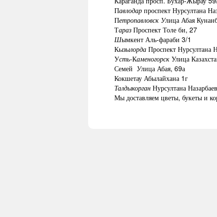
Караганда просп. Бухар-Жырау 59
П
авлодар
проспект Нурсултана Наз
П
етропавловск
У
лица Абая Кунанб
Т
араз
Проспект Толе би, 27
Ш
ымкент Аль-фараби 3/1
К
ызылорда
Проспект Нурсултана Н
У
сть-
К
аменогорск
Улица Казахста
Семей
У
лица Абая, 69а
Кокшетау Абылайхана 1г
Талдыкорган
Нурсултана Назарбаев
Мы доставляем цветы, букеты и ко