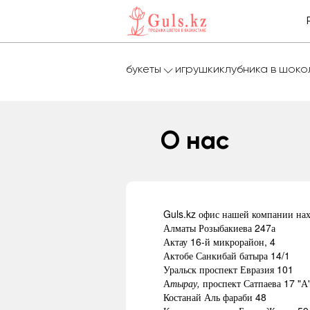
букеты
игрушки
клубника в шок
О нас
Guls.kz офис нашей компании нахо
Алматы Розыбакиева 247а
Актау 16-й микрорайон, 4
Актобе Санкибай батыра 14/1
Уральск проспект Евразия 101
А
тырау,
проспект Сатпаева 17 "А
Костанай Аль фараби 48