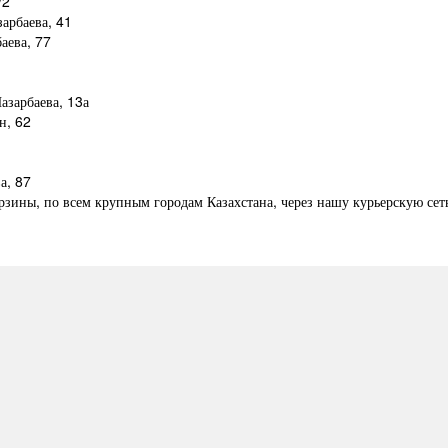
/2
арбаева, 41
аева, 77
азарбаева, 13а
н, 62
а, 87
рзины, по всем крупным городам Казахстана, через нашу курьерскую сет