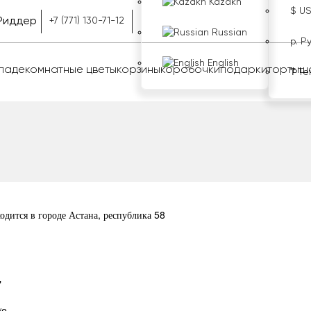
Kazakh
$ U
Риддер
+7 (771) 130-71-12
Russian
р. Р
English
оладе
комнатные цветы
корзины
коробочки
подарки
торты
ш
₸ Те
дится в городе Астана, республика 58
"