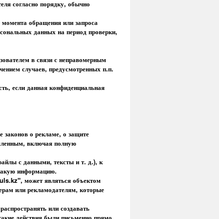
еля согласно порядку, обычно
 момента обращения или запроса
рсональных данных на период проверки,
ьзователем в связи с неправомерным
чением случаев, предусмотренных п.п.
сть, если данная конфиденциальная
е законов о рекламе, о защите
исленным, включая полную
айлы с данными, тексты и т. д.), к
 такую информацию.
uls.kz", может являться объектом
ерам или рекламодателям, которые
 распространять или создавать
 такие действия были письменно прямо