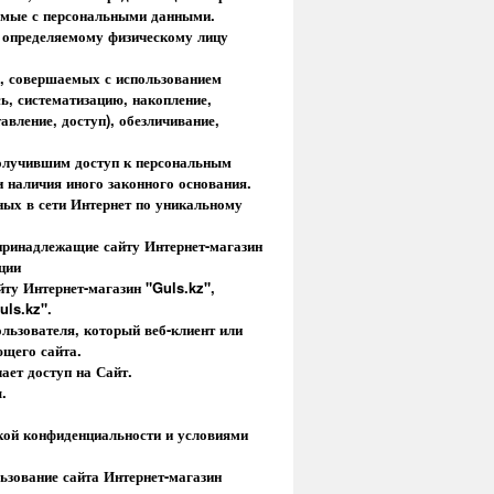
аемые с персональными данными.
и определяемому физическому лицу
й), совершаемых с использованием
ь, систематизацию, накопление,
авление, доступ), обезличивание,
получившим доступ к персональным
 наличия иного законного основания.
нных в сети Интернет по уникальному
 принадлежащие сайту Интернет-магазин
ции
йту Интернет-магазин "Guls.kz",
uls.kz".
льзователя, который веб-клиент или
ющего сайта.
ает доступ на Сайт.
.
икой конфиденциальности и условиями
ьзование сайта Интернет-магазин