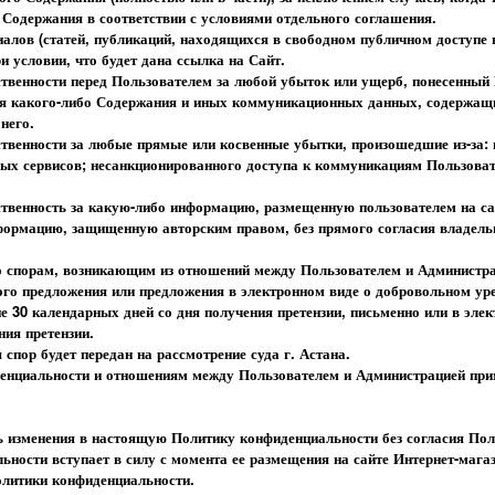
Содержания в соответствии с условиями отдельного соглашения.
иалов (статей, публикаций, находящихся в свободном публичном доступе н
и условии, что будет дана ссылка на Сайт.
тственности перед Пользователем за любой убыток или ущерб, понесенный 
ия какого-либо Содержания и иных коммуникационных данных, содержащи
него.
тственности за любые прямые или косвенные убытки, произошедшие из-за:
ных сервисов; несанкционированного доступа к коммуникациям Пользоват
тственность за какую-либо информацию, размещенную пользователем на са
формацию, защищенную авторским правом, без прямого согласия владель
по спорам, возникающим из отношений между Пользователем и Администр
ого предложения или предложения в электронном виде о добровольном уре
ие 30 календарных дней со дня получения претензии, письменно или в эле
ния претензии.
 спор будет передан на рассмотрение суда г. Астана.
денциальности и отношениям между Пользователем и Администрацией при
ь изменения в настоящую Политику конфиденциальности без согласия Пол
ности вступает в силу с момента ее размещения на сайте Интернет-магаз
олитики конфиденциальности.