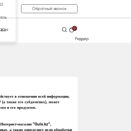
SD
Обратный звонок
убль
0
ары
нге
Риддер
йствует в отношении всей информации,
 (а также его субдоменах), может
амм и его продуктов.
 Интернет-магазин "Guls.kz",
ных, а также определяет цели обработки