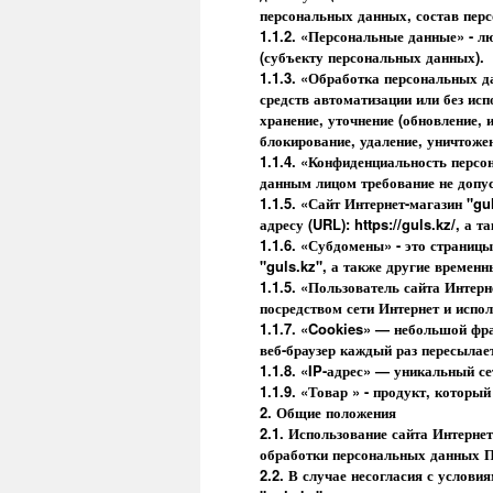
персональных данных, состав пер
1.1.2. «Персональные данные» - л
(субъекту персональных данных).
1.1.3. «Обработка персональных д
средств автоматизации или без ис
хранение, уточнение (обновление, и
блокирование, удаление, уничтоже
1.1.4. «Конфиденциальность перс
данным лицом требование не допус
1.1.5. «Сайт Интернет-магазин "gu
адресу (URL): https://guls.kz/, а т
1.1.6. «Субдомены» - это страниц
"guls.kz", а также другие времен
1.1.5. «Пользователь сайта Интерн
посредством сети Интернет и испо
1.1.7. «Cookies» — небольшой фра
веб-браузер каждый раз пересылае
1.1.8. «IP-адрес» — уникальный се
1.1.9. «Товар » - продукт, которы
2. Общие положения
2.1. Использование сайта Интерне
обработки персональных данных П
2.2. В случае несогласия с услов