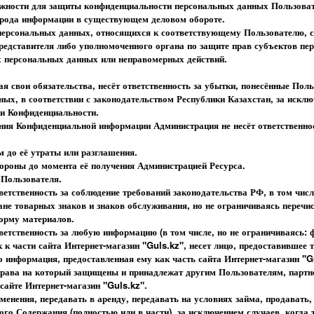
ожности для защиты конфиденциальности персональных данных Пользоват
 рода информации в существующем деловом обороте.
 персональных данных, относящихся к соответствующему Пользователю, с
представителя либо уполномоченного органа по защите прав субъектов пе
х персональных данных или неправомерных действий.
ая свои обязательства, несёт ответственность за убытки, понесённые Пол
ых, в соответствии с законодательством Республики Казахстан, за исклю
ики Конфиденциальности.
ения Конфиденциальной информации Администрация не несёт ответственно
м до её утраты или разглашения.
стороны до момента её получения Администрацией Ресурса.
 Пользователя.
ветственность за соблюдение требований законодательства РФ, в том числ
ане товарных знаков и знаков обслуживания, но не ограничиваясь переч
форму материалов.
тветственность за любую информацию (в том числе, но не ограничиваясь: ф
к к части сайта Интернет-магазин "Guls.kz", несет лицо, предоставившее
то информация, предоставленная ему как часть сайта Интернет-магазин "G
 права на который защищены и принадлежат другим Пользователям, партн
айте Интернет-магазин "Guls.kz".
менения, передавать в аренду, передавать на условиях займа, продавать,
ого Содержания (полностью или в части), за исключением случаев, когда