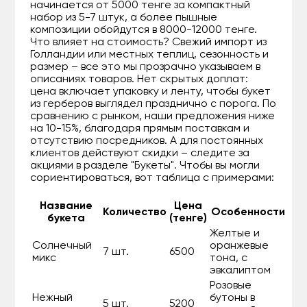
начинается от 5000 тенге за компактный
набор из 5-7 штук, а более пышные
композиции обойдутся в 8000-12000 тенге.
Что влияет на стоимость? Свежий импорт из
Голландии или местных теплиц, сезонность и
размер – все это мы прозрачно указываем в
описаниях товаров. Нет скрытых доплат:
цена включает упаковку и ленту, чтобы букет
из герберов выглядел празднично с порога. По
сравнению с рынком, наши предложения ниже
на 10-15%, благодаря прямым поставкам и
отсутствию посредников. А для постоянных
клиентов действуют скидки – следите за
акциями в разделе "Букеты". Чтобы вы могли
сориентироваться, вот таблица с примерами:
Название
Цена
Количество
Особенности
букета
(тенге)
Желтые и
Солнечный
оранжевые
7 шт.
6500
микс
тона, с
эвкалиптом
Розовые
Нежный
бутоны в
5 шт.
5200