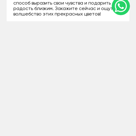
способ выразить свои чувства и подарить
радость близким. Закажите сейчас и ощутите
волшебство этих прекрасных цветов!
+77071207994
Guls - Доставка цветов в Риддере